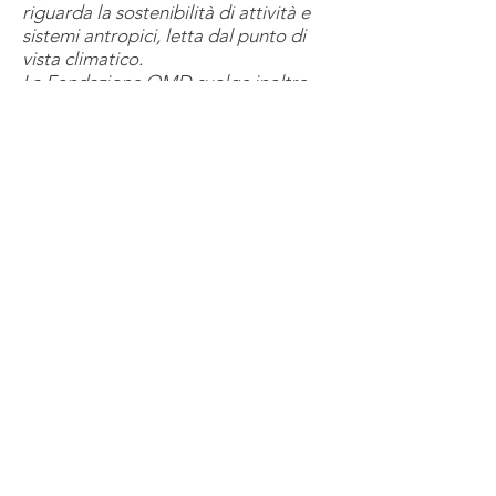
riguarda la sostenibilità di attività e
sistemi antropici, letta dal punto di
vista climatico.
La Fondazione OMD svolge inoltre
attività didattiche, di sensibilizzazione
e divulgazione
delle tematiche e dei
risultati delle ricerche supportate, con
l’obiettivo di valorizzare e rendere
disponibile tale patrimonio, a partire
da quello della propria
biblioteca
, che
consta di oltre 3.000 titoli tra libri,
riviste e pubblicazioni, creando così
una sorta di immaginario filo diretto
che dai padri gesuiti dell’Osservatorio
Astronomico di Brera conduce fino ai
giorni nostri. L’attività culturale è
indirizzata ad
ampie porzioni della
popolazione, del mondo scientifico
ed economico
, per contribuire ad
innalzare a tutti i livelli il grado di
conoscenza e consapevolezza della