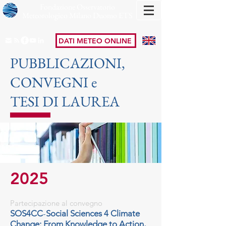
Fondazione Osservatorio
Meteorologico Milano Duomo ETS
DATI METEO ONLINE
PUBBLICAZIONI,
CONVEGNI e
TESI DI LAUREA
2025
Partecipazione al convegno
SOS4C
C
-
Social Sciences 4 Climate
Change: From Knowledge to Action,