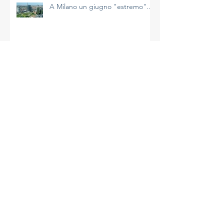
A Milano un giugno "estremo"...
Il riscaldamento sta accelerando
e non è un’impressione
La più calda primavera di Milano
A Milano un aprile molto caldo e
avaro di precipitazioni