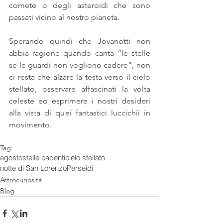
comete o degli asteroidi che sono 
passati vicino al nostro pianeta.
Sperando quindi che Jovanotti non 
abbia ragione quando canta “le stelle 
se le guardi non vogliono cadere”, non 
ci resta che alzare la testa verso il cielo 
stellato, osservare affascinati la volta 
celeste ed esprimere i nostri desideri 
alla vista di quei fantastici luccichii in 
movimento.
Tag:
agosto
stelle cadenti
cielo stellato
notte di San Lorenzo
Perseidi
Astrocuriosità
Blog