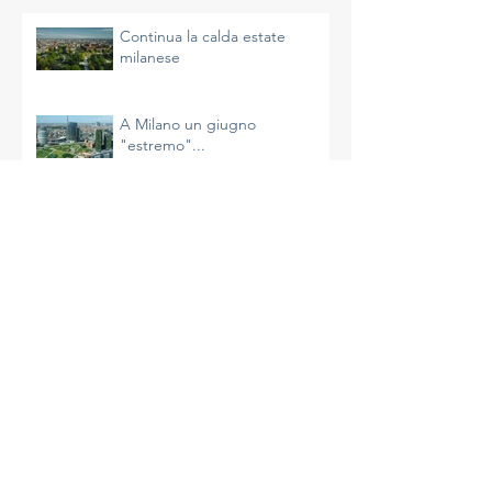
Continua la calda estate
milanese
A Milano un giugno
"estremo"...
Il riscaldamento sta
accelerando e non è
un’impressione
La più calda primavera di
Milano
A Milano un aprile molto caldo
e avaro di precipitazioni