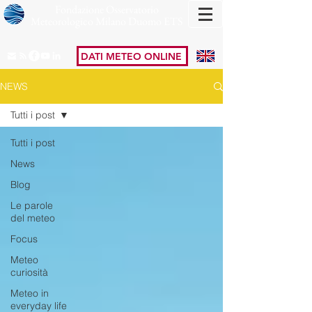
Fondazione Osservatorio
Meteorologico Milano Duomo ETS
DATI METEO ONLINE
NEWS
Tutti i post
Tutti i post
News
Blog
Le parole
del meteo
Focus
Meteo
curiosità
Meteo in
everyday life