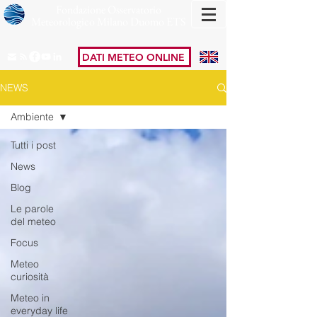
Fondazione Osservatorio
Meteorologico Milano Duomo ETS
DATI METEO ONLINE
NEWS
Ambiente
Tutti i post
News
Blog
Le parole
del meteo
Focus
Meteo
curiosità
Meteo in
everyday life