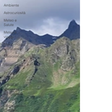
Ambiente
Astrocuriosità
Meteo e
Salute
Meteo e
viaggi
Meteorologia
applicata
Meteorologia
e
climatologia
Progetto
RESEt
Salute e
sicurezza
sui luoghi di
la
Cambiamento
climatico