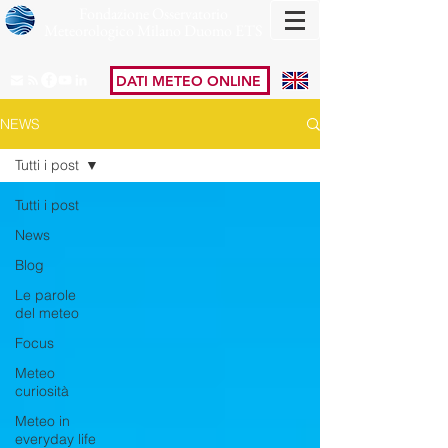
Fondazione Osservatorio
Meteorologico Milano Duomo ETS
DATI METEO ONLINE
NEWS
Tutti i post
Tutti i post
News
Blog
Le parole
del meteo
Focus
Meteo
curiosità
Meteo in
everyday life