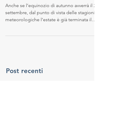
facce
Anche se l’equinozio di autunno avverrà il 22
settembre, dal punto di vista delle stagioni
meteorologiche l’estate è già terminata il
31...
Post recenti
Continua la calda estate
milanese
A Milano un giugno