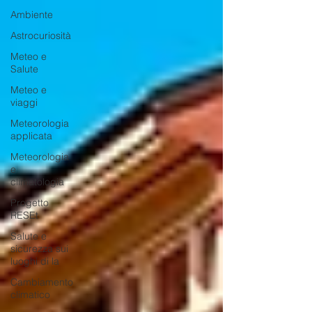
Ambiente
Astrocuriosità
Meteo e
Salute
Meteo e
viaggi
Meteorologia
applicata
Meteorologia
e
climatologia
Progetto
RESEt
Salute e
sicurezza sui
luoghi di la
Cambiamento
climatico