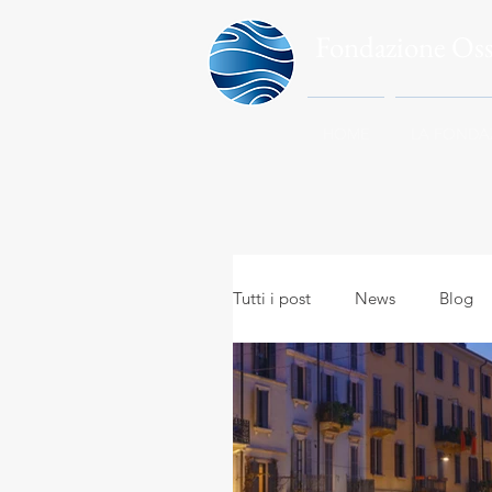
Fondazione Os
HOME
LA FONDA
Tutti i post
News
Blog
Meteo in everyday life
A
Meteo e viaggi
Meteoro