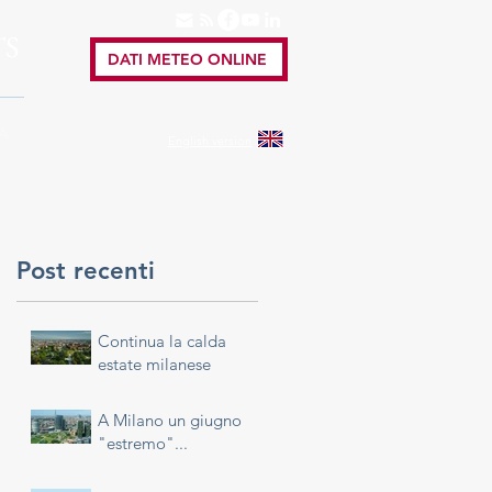
TS
DATI METEO ONLINE
A
English
version
Post recenti
Continua la calda
estate milanese
A Milano un giugno
"estremo"...