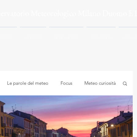
servatorio Meteorologico Milano Duomo E
ZIONE
ATTIVITÀ
RETE METEO
PROGETTI
STAMP
Le parole del meteo
Focus
Meteo curiosità
mbiente
Astrocuriosità
Meteo e Salute
logia applicata
Meteorologia e climatologia