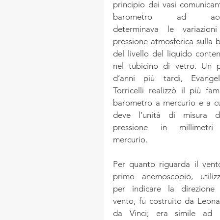
principio dei vasi comunicanti,
barometro ad acq
determinava le variazioni
pressione atmosferica sulla b
del livello del liquido conten
nel tubicino di vetro. Un p
d’anni più tardi, Evangeli
Torricelli realizzò il più fam
barometro a mercurio e a cui
deve l’unità di misura de
pressione in millimetri 
mercurio.
Per quanto riguarda il vento,
primo anemoscopio, utilizz
per indicare la direzione 
vento, fu costruito da Leona
da Vinci; era simile ad u