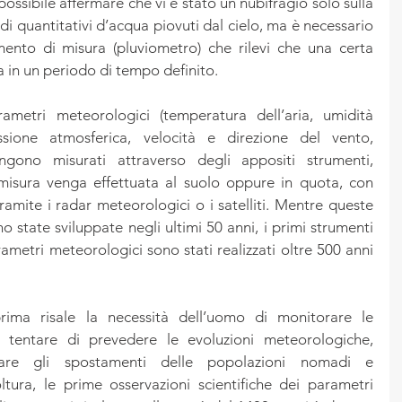
ossibile affermare che vi è stato un nubifragio solo sulla 
i quantitativi d’acqua piovuti dal cielo, ma è necessario 
ento di misura (pluviometro) che rilevi che una certa 
a in un periodo di tempo definito.
rametri meteorologici (temperatura dell’aria, umidità 
ressione atmosferica, velocità e direzione del vento, 
engono misurati attraverso degli appositi strumenti, 
misura venga effettuata al suolo oppure in quota, con 
 tramite i radar meteorologici o i satelliti. Mentre queste 
 state sviluppate negli ultimi 50 anni, i primi strumenti 
ametri meteorologici sono stati realizzati oltre 500 anni 
ma risale la necessità dell’uomo di monitorare le 
 tentare di prevedere le evoluzioni meteorologiche, 
re gli spostamenti delle popolazioni nomadi e 
ltura, le prime osservazioni scientifiche dei parametri 