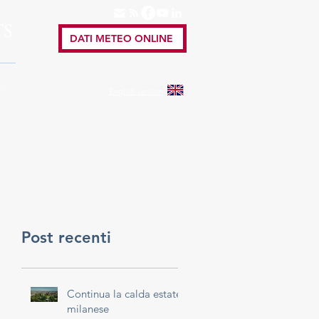
TS
DATI METEO ONLINE
A
English
version
Post recenti
Continua la calda estate
milanese