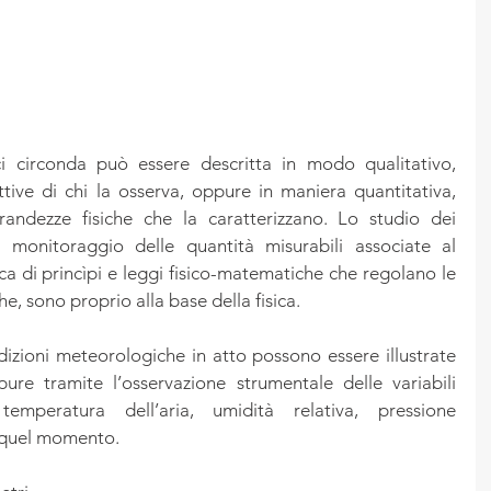
ci circonda può essere descritta in modo qualitativo, 
tive di chi la osserva, oppure in maniera quantitativa, 
andezze fisiche che la caratterizzano. Lo studio dei 
l monitoraggio delle quantità misurabili associate al 
a di princìpi e leggi fisico-matematiche che regolano le 
che, sono proprio alla base della fisica.
zioni meteorologiche in atto possono essere illustrate 
re tramite l’osservazione strumentale delle variabili 
emperatura dell’aria, umidità relativa, pressione 
n quel momento.