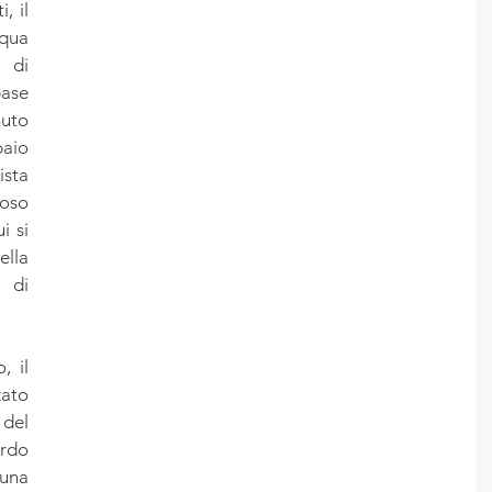
 il 
ua 
 di 
ase 
uto 
aio 
sta 
oso 
 si 
lla 
di 
 il 
ato 
del 
rdo 
na 