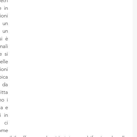
ri 
 in 
ni 
 un 
un 
i è 
ali 
 si 
le 
ni 
ca 
 da 
tta 
o i 
a e 
 in 
ci 
ome 