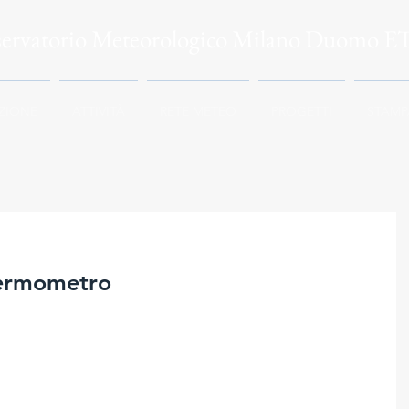
servatorio Meteorologico Milano Duomo E
ZIONE
ATTIVITÀ
RETE METEO
PROGETTI
STAMP
termometro