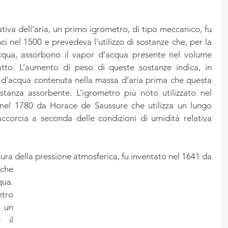
ativa dell’aria, un primo igrometro, di tipo meccanico, fu 
i nel 1500 e prevedeva l’utilizzo di sostanze che, per la 
acqua, assorbono il vapor d’acqua presente nel volume 
tto. L’aumento di peso di queste sostanze indica, in 
 d’acqua contenuta nella massa d’aria prima che questa 
tanza assorbente. L’igrometro più noto utilizzato nel 
 nel 1780 da Horace de Saussure che utilizza un lungo 
accorcia a seconda delle condizioni di umidità relativa 
Il primo barometro, per la misura della pressione atmosferica, fu inventato nel 1641 da 
che 
ua. 
tro 
 un 
 il 