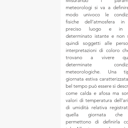
Misurando i paramet
meteorologi si va a definire
modo univoco le condizio
fisiche dell’atmosfera in
preciso luogo e in 
determinato istante e non s
quindi soggetti alle person
interpretazioni di coloro che
trovano a vivere quel
determinate condizio
meteorologiche. Una tipi
giornata estiva caratterizzata
bel tempo può essere sì descri
come calda e afosa ma son
valori di temperatura dell’ari
di umidità relativa registrati
quella giornata che 
permettono di definirla c