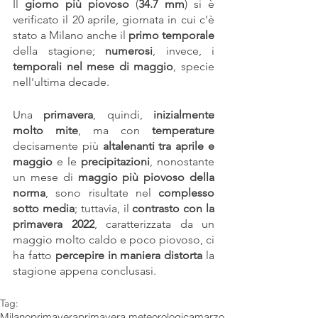
Il 
giorno più piovoso
 (
34.7 mm
) si è 
verificato il 20 aprile, giornata in cui c'è 
stato a Milano anche il 
primo temporale
della stagione; 
numerosi
, invece, i 
temporali nel mese di maggio
, specie 
nell'ultima decade.
Una 
primavera
, quindi,
 inizialmente 
molto mite
, ma con 
temperature 
decisamente più 
altalenanti tra aprile e 
maggio
 e le 
precipitazioni
, nonostante 
un mese di 
maggio più piovoso della 
norma
, sono risultate nel 
complesso 
sotto media
; tuttavia, il 
contrasto con la 
primavera 2022
, caratterizzata da un 
maggio molto caldo e poco piovoso, ci 
ha fatto 
percepire in maniera distorta
 la 
stagione appena conclusasi.
Tag:
Milano
primavera
primavera meteorologica
marzo