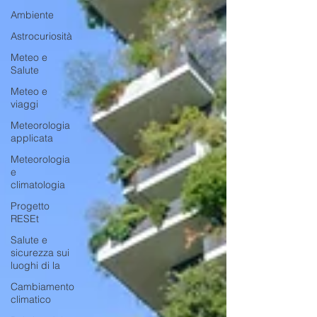
Ambiente
Astrocuriosità
Meteo e
Salute
Meteo e
viaggi
Meteorologia
applicata
Meteorologia
e
climatologia
Progetto
RESEt
Salute e
sicurezza sui
luoghi di la
Cambiamento
climatico