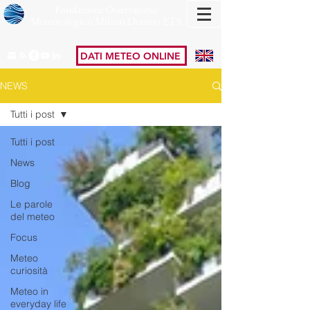
Fondazione Osservatorio
Meteorologico Milano Duomo ETS
DATI METEO ONLINE
NEWS
Tutti i post
Tutti i post
News
Blog
Le parole
del meteo
Focus
Meteo
curiosità
Meteo in
everyday life