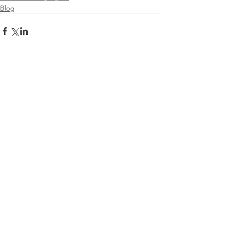
Blog
Commenti
Scrivi un commento...
Post recenti
Continua la calda estate milanese