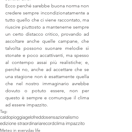
Ecco perché sarebbe buona norma non 
credere sempre incondizionatamente a 
tutto quello che ci viene raccontato, ma 
riuscire piuttosto a mantenerne sempre 
un certo distacco critico, provando ad 
ascoltare anche quelle campane, che 
talvolta possono suonare melodie sì 
stonate e poco accattivanti, ma spesso 
al contempo assai più realistiche; e, 
perché no, anche ad accettare che se 
una stagione non è esattamente quella 
che nel nostro immaginario avrebbe 
dovuto o potuto essere, non per 
questo è sempre e comunque il clima 
ad essere impazzito.   
Tag:
caldo
pioggia
gelo
freddo
sensazionalismo
edizione straordinaria
record
clima impazzito
Meteo in everyday life