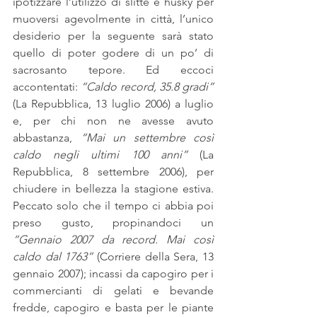
ipotizzare l’utilizzo di slitte e husky per 
muoversi agevolmente in città, l’unico 
desiderio per la seguente sarà stato 
quello di poter godere di un po’ di 
sacrosanto tepore. Ed eccoci 
accontentati: 
“Caldo record, 35.8 gradi”
(La Repubblica, 13 luglio 2006) a luglio 
e, per chi non ne avesse avuto 
abbastanza, 
“Mai un settembre così 
caldo negli ultimi 100 anni”
 (La 
Repubblica, 8 settembre 2006), per 
chiudere in bellezza la stagione estiva. 
Peccato solo che il tempo ci abbia poi 
preso gusto, propinandoci un 
“Gennaio 2007 da record. Mai così 
caldo dal 1763”
 (Corriere della Sera, 13 
gennaio 2007); incassi da capogiro per i 
commercianti di gelati e bevande 
fredde, capogiro e basta per le piante 