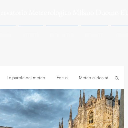
servatorio Meteorologico Milano Duomo E
ZIONE
ATTIVITÀ
RETE METEO
PROGETTI
STAMP
Le parole del meteo
Focus
Meteo curiosità
mbiente
Astrocuriosità
Meteo e Salute
logia applicata
Meteorologia e climatologia