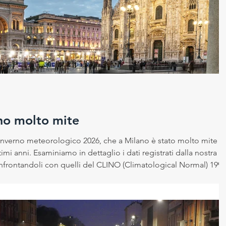
 sicurezza sui luoghi di la
Cambiamento climatico
ico
no molto mite
 2026, che a Milano è stato molto mite , in
imi anni. Esaminiamo in dettaglio i dati registrati dalla nostra
con quelli del CLINO (Climatological Normal) 1991-
temperature La temperatura media della stagione appena
ca 1991-2020 , che lo