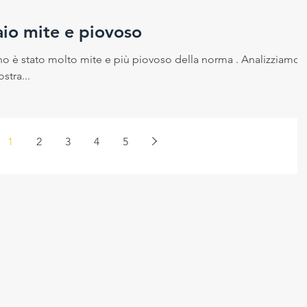
io mite e piovoso
no è stato molto mite e più piovoso della norma . Analizziamo i
ostra...
1
2
3
4
5