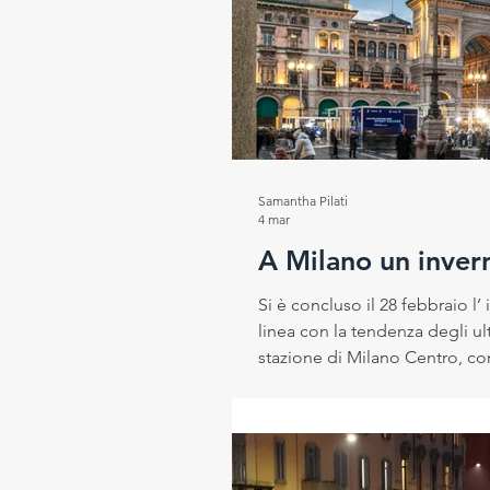
Progetto RESEt
Salute e
Rubrica del Direttore Scientif
Samantha Pilati
4 mar
A Milano un inver
Si è concluso il 28 febbraio l’ inverno meteorologico
linea con la tendenza degli ult
stazione di Milano Centro, confrontandoli 
2020. Andamento generale e 
terminata è stata di 7.6 °C : si tratta di 2.4 °C al di sopra della media climati
rende i