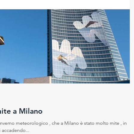
i tratta quindi del dicembre più caldo degli ultimi 129 anni ; i
mite a Milano
’ inverno meteorologico , che a Milano è stato molto mite , in
i accadendo...