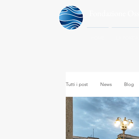
Fondazione Os
HOME
LA FONDA
Tutti i post
News
Blog
Meteo in everyday life
A
Meteo e viaggi
Meteoro