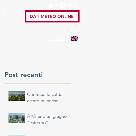
TS
DATI METEO ONLINE
A
English
version
Post recenti
Continua la calda
estate milanese
A Milano un giugno
"estremo"...