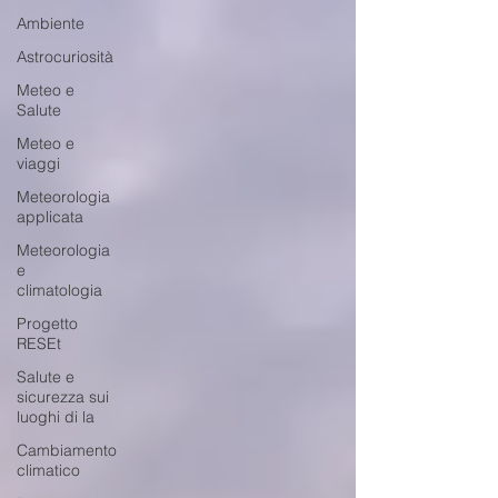
Ambiente
Astrocuriosità
Meteo e
Salute
Meteo e
viaggi
Meteorologia
applicata
Meteorologia
e
climatologia
Progetto
RESEt
Salute e
sicurezza sui
luoghi di la
Cambiamento
climatico