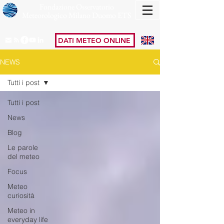
Fondazione Osservatorio
Meteorologico Milano Duomo ETS
DATI METEO ONLINE
NEWS
Tutti i post
Tutti i post
News
Blog
Le parole
del meteo
Focus
Meteo
curiosità
Meteo in
everyday life