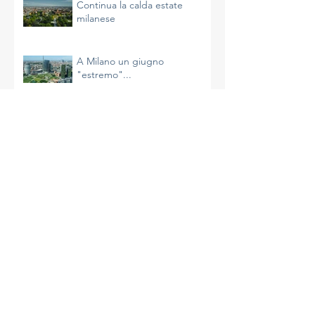
Continua la calda estate
milanese
A Milano un giugno
"estremo"...
Il riscaldamento sta
accelerando e non è
un’impressione
La più calda primavera di
Milano
A Milano un aprile molto caldo
e avaro di precipitazioni
La complessità del clima e le