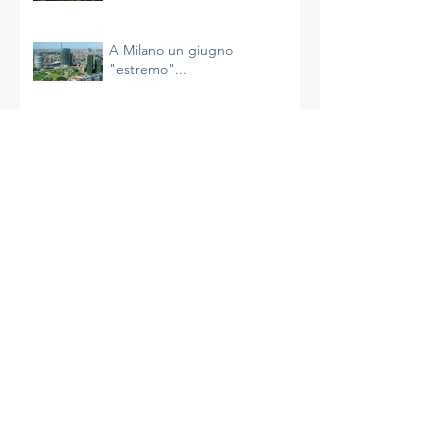
Continua la calda estate
milanese
A Milano un giugno
"estremo"...
Il riscaldamento sta
accelerando e non è
un’impressione
La più calda primavera di
Milano
A Milano un aprile molto caldo
e avaro di precipitazioni
La complessità del clima e le
azioni da intraprendere