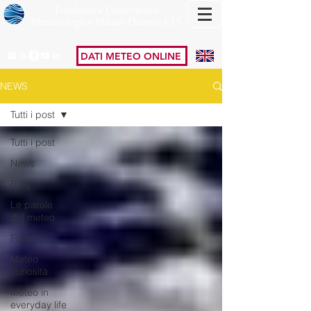
Fondazione Osservatorio
Meteorologico Milano Duomo ETS
DATI METEO ONLINE
NEWS
Tutti i post
Tutti i post
News
Blog
Le parole
del meteo
Focus
Meteo
curiosità
Meteo in
everyday life