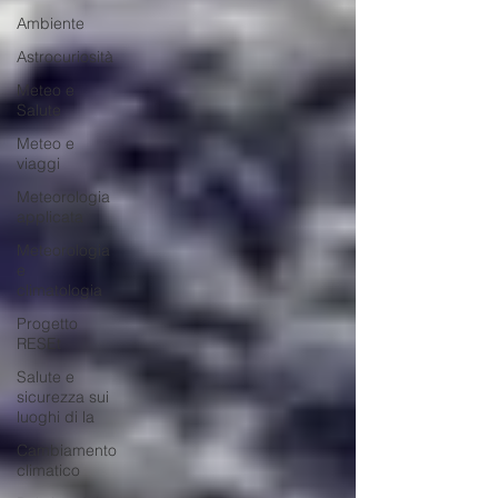
Ambiente
Astrocuriosità
Meteo e
Salute
Meteo e
viaggi
Meteorologia
applicata
Meteorologia
e
climatologia
Progetto
RESEt
Salute e
sicurezza sui
luoghi di la
Cambiamento
climatico