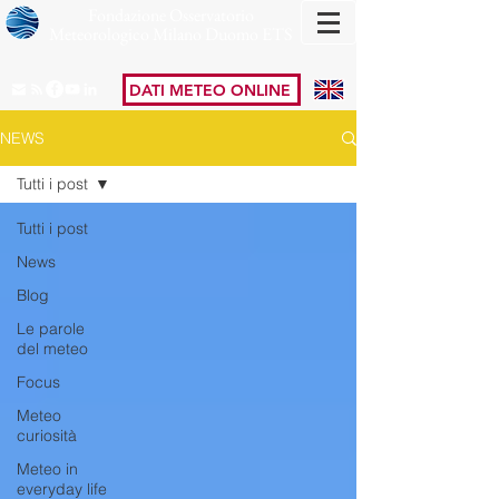
Fondazione Osservatorio
Meteorologico Milano Duomo ETS
DATI METEO ONLINE
NEWS
Tutti i post
Tutti i post
News
Blog
Le parole
del meteo
Focus
Meteo
curiosità
Meteo in
everyday life