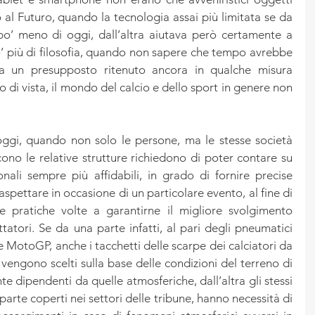
 al Futuro, quando la tecnologia assai più limitata se da 
 po’ meno di oggi, dall’altra aiutava però certamente a 
’ più di filosofia, quando non sapere che tempo avrebbe 
a un presupposto ritenuto ancora in qualche misura 
 di vista, il mondo del calcio e dello sport in genere non 
oggi, quando non solo le persone, ma le stesse società 
cono le relative strutture richiedono di poter contare su 
onali sempre più affidabili, in grado di fornire precise 
aspettare in occasione di un particolare evento, al fine di 
e pratiche volte a garantirne il migliore svolgimento 
tatori. Se da una parte infatti, al pari degli pneumatici 
 MotoGP, anche i tacchetti delle scarpe dei calciatori da 
 vengono scelti sulla base delle condizioni del terreno di 
te dipendenti da quelle atmosferiche, dall’altra gli stessi 
arte coperti nei settori delle tribune, hanno necessità di 