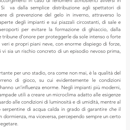
accorgimenti in caso di fenomeni atmosferici avversi in 
Si  va dalla semplice distribuzione agli spettatori di 
ere di prevenzione del gelo in inverno, attraverso lo 
perte degli impianti e sui piazzali circostanti, di sale e 
eroporti per evitare la formazione di ghiaccio, dalla 
e tribune d’onore per proteggerle da sole intenso o forte 
i veri e propri piani neve, con enorme dispiego di forze, 
i vi sia un rischio concreto di un episodio nevoso prima, 
ante per uno stadio, ora come non mai, è la qualità del 
 terreno di gioco, su cui evidentemente le condizioni 
hanno un’influenza enorme. Negli impianti più moderni, 
mpade utili a creare un microclima adatto alle esigenze 
uardo alle condizioni di luminosità e di umidità, mentre al 
 serpentine di acqua calda in grado di garantire che il 
n dormienza, ma viceversa, percependo sempre un certo 
vegetare.