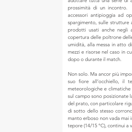
adottare tutta una serie di 
prossimità di un incontro.  
accessori antipioggia ad op
spargimento, sulle strutture a
prodotti usati anche negli a
copertura delle poltrone dell
umidità, alla messa in atto d
mezzi e risorse nel caso in cu
dopo o durante il match. 
Non solo. Ma ancor più import
suo fiore all’occhiello, il
meteorologiche e climatiche 
sul campo sono posizionate la
del prato, con particolare rig
di sotto dello stesso corrono
manto erboso non vada mai i
tepore (14/15 °C), continui a 