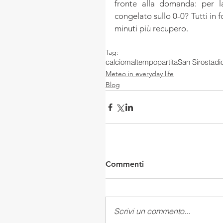
fronte alla domanda: per la
congelato sullo 0-0? Tutti in
minuti più recupero.
Tag:
calcio
maltempo
partita
San Siro
stadi
Meteo in everyday life
Blog
Commenti
Scrivi un commento...