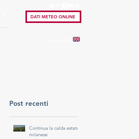
TS
DATI METEO ONLINE
A
English
version
Post recenti
Continua la calda estate
milanese