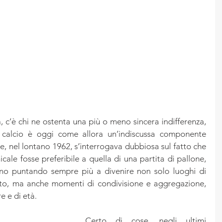
a, c’è chi ne ostenta una più o meno sincera indifferenza, 
 calcio è oggi come allora un’indiscussa componente 
one, nel lontano 1962, s’interrogava dubbiosa sul fatto che 
le fosse preferibile a quella di una partita di pallone, 
nno puntando sempre più a divenire non solo luoghi di 
nto, ma anche momenti di condivisione e aggregazione, 
e e di età.
Certo di cose, negli ultimi 