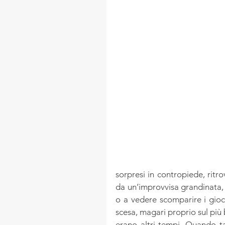
sorpresi in contropiede, ritro
da un’improvvisa grandinata,
o a vedere scomparire i gioca
scesa, magari proprio sul più 
erano altri tempi. Quando ta