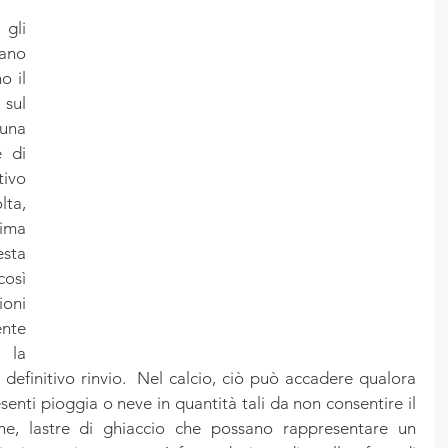
gli 
no 
 il 
sul 
na 
 di 
vo 
ta, 
ima 
sta 
sì 
ni 
nte 
la 
efinitivo rinvio.  Nel calcio, ciò può accadere qualora 
senti pioggia o neve in quantità tali da non consentire il 
ne, lastre di ghiaccio che possano rappresentare un 