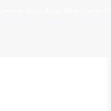
servatorio Meteorologico Milano Duomo E
ZIONE
ATTIVITÀ
RETE METEO
PROGETTI
STAMP