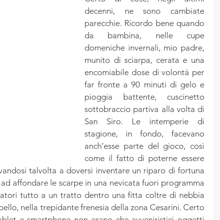
decenni, ne sono cambiate 
parecchie. Ricordo bene quando 
da bambina, nelle cupe 
domeniche invernali, mio padre, 
munito di sciarpa, cerata e una 
encomiabile dose di volontà per 
far fronte a 90 minuti di gelo e 
pioggia battente, cuscinetto 
sottobraccio partiva alla volta di 
San Siro. Le intemperie di 
stagione, in fondo, facevano 
anch’esse parte del gioco, così 
come il fatto di poterne essere 
vandosi talvolta a doversi inventare un riparo di fortuna 
 ad affondare le scarpe in una nevicata fuori programma 
tori tutto a un tratto dentro una fitta coltre di nebbia 
bello, nella trepidante frenesia della zona Cesarini. Certo 
blet e smartphone non erano che avveniristici oggetti 