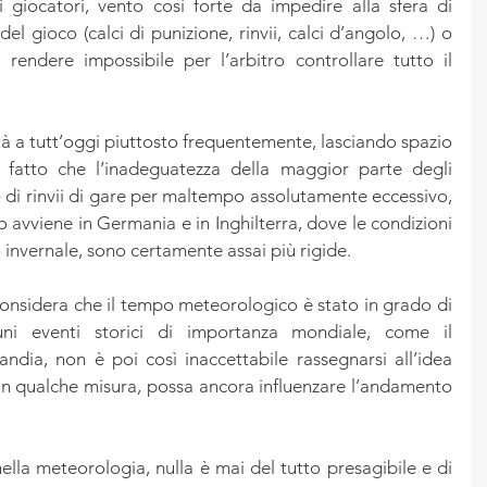
i giocatori, vento così forte da impedire alla sfera di 
el gioco (calci di punizione, rinvii, calci d’angolo, …) o 
 rendere impossibile per l’arbitro controllare tutto il 
ità a tutt’oggi piuttosto frequentemente, lasciando spazio 
fatto che l’inadeguatezza della maggior parte degli 
di rinvii di gare per maltempo assolutamente eccessivo, 
 avviene in Germania e in Inghilterra, dove le condizioni 
 invernale, sono certamente assai più rigide.
 considera che il tempo meteorologico è stato in grado di 
cuni eventi storici di importanza mondiale, come il 
dia, non è poi così inaccettabile rassegnarsi all’idea 
in qualche misura, possa ancora influenzare l’andamento 
lla meteorologia, nulla è mai del tutto presagibile e di 