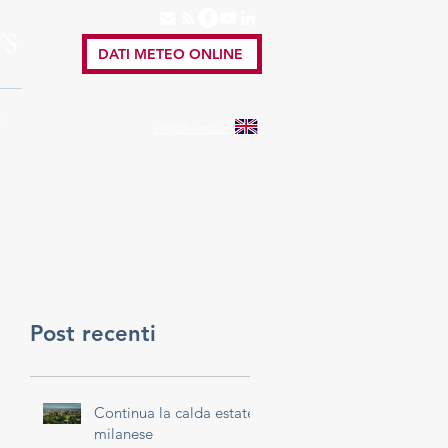
TS
DATI METEO ONLINE
A
English
version
Post recenti
Continua la calda estate
milanese