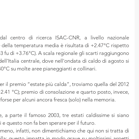
dal centro di ricerca ISAC-CNR, a livello nazionale 
 della temperatura media è risultata di +2.47°C rispetto 
 fu di +3.76°C). A scala regionale gli scarti raggiungono 
ll'Italia centrale, dove nell'ondata di caldo di agosto si 
0°C su molte aree pianeggianti e collinari.
er il premio “estate più calda”, troviamo quella del 2012 
2.41 °C); premio di consolazione e quarto posto, invece, 
, forse per alcuni ancora fresca (solo) nella memoria.
a parte il famoso 2003, tre estati caldissime si siano 
i e questo non fa ben sperare per il futuro.
meno, infatti, non dimentichiamo che qui non si tratta di 
ella; questo impatta in modo grave su moltissimi aspetti 