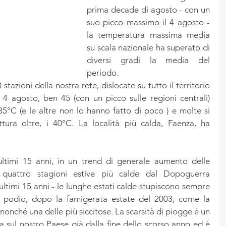
prima decade di agosto - con un 
suo picco massimo il 4 agosto - 
la temperatura massima media 
su scala nazionale ha superato di 
diversi gradi la media del 
periodo.
stazioni della nostra rete, dislocate su tutto il territorio 
 4 agosto, ben 45 (con un picco sulle regioni centrali) 
5°C (e le altre non lo hanno fatto di poco ) e molte si 
tura oltre, i 40°C. La località più calda, Faenza, ha 
ltimi 15 anni, in un trend di generale aumento delle 
 quattro stagioni estive più calde dal Dopoguerra 
ltimi 15 anni - le lunghe estati calde stupiscono sempre 
l podio, dopo la famigerata estate del 2003, come la 
onché una delle più siccitose. La scarsità di piogge è un 
a sul nostro Paese già dalla fine dello scorso anno ed è 