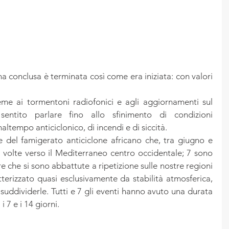
 conclusa è terminata così come era iniziata: con valori 
ieme ai tormentoni radiofonici e agli aggiornamenti sul 
entito parlare fino allo sfinimento di condizioni 
tempo anticiclonico, di incendi e di siccità.
e del famigerato anticiclone africano che, tra giugno e 
 volte verso il Mediterraneo centro occidentale; 7 sono 
e che si sono abbattute a ripetizione sulle nostre regioni 
terizzato quasi esclusivamente da stabilità atmosferica, 
 suddividerle. Tutti e 7 gli eventi hanno avuto una durata 
 7 e i 14 giorni.