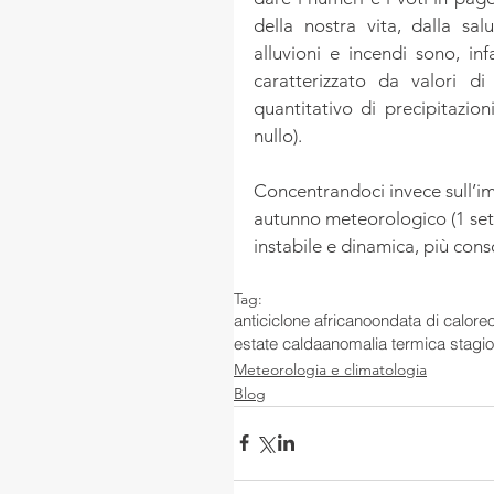
della nostra vita, dalla salu
alluvioni e incendi sono, in
caratterizzato da valori d
quantitativo di precipitazion
nullo).
Concentrandoci invece sull’im
autunno meteorologico (1 sett
instabile e dinamica, più cons
Tag:
anticiclone africano
ondata di calore
estate calda
anomalia termica stagio
Meteorologia e climatologia
Blog