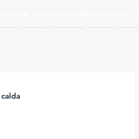
servatorio Meteorologico Milano Duomo E
ZIONE
ATTIVITÀ
RETE METEO
PROGETTI
STAMP
 calda