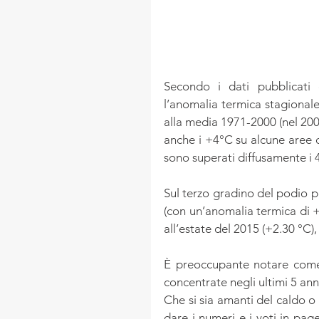
Secondo i dati pubblicati 
l’anomalia termica stagionale
alla media 1971-2000 (nel 2003
anche i +4°C su alcune aree de
sono superati diffusamente i 4
Sul terzo gradino del podio p
(con un’anomalia termica di +
all’estate del 2015 (+2.30 °C)
È preoccupante notare come, 
concentrate negli ultimi 5 ann
Che si sia amanti del caldo o 
dare i numeri e i voti in pag