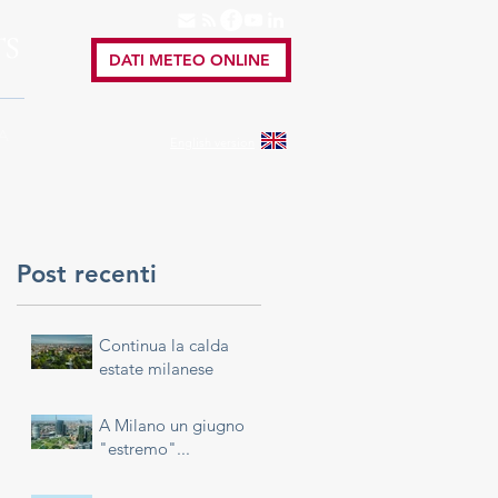
TS
DATI METEO ONLINE
A
English
version
Post recenti
Continua la calda
estate milanese
A Milano un giugno
"estremo"...