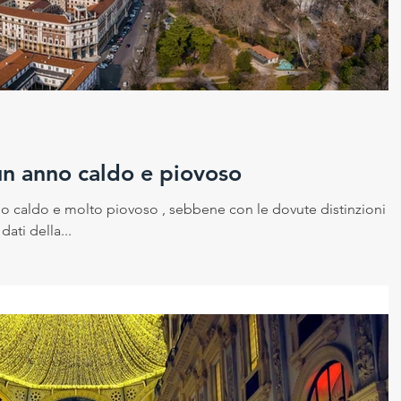
 sicurezza sui luoghi di la
Cambiamento climatico
ico
un anno caldo e piovoso
nno caldo e molto piovoso , sebbene con le dovute distinzioni tr
dati della...