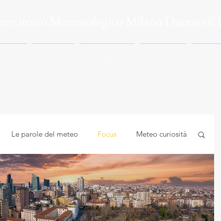
servatorio Meteorologico Milano Duomo E
ZIONE
ATTIVITÀ
RETE METEO
PROGETTI
STAMP
Le parole del meteo
Focus
Meteo curiosità
mbiente
Astrocuriosità
Meteo e Salute
logia applicata
Meteorologia e climatologia