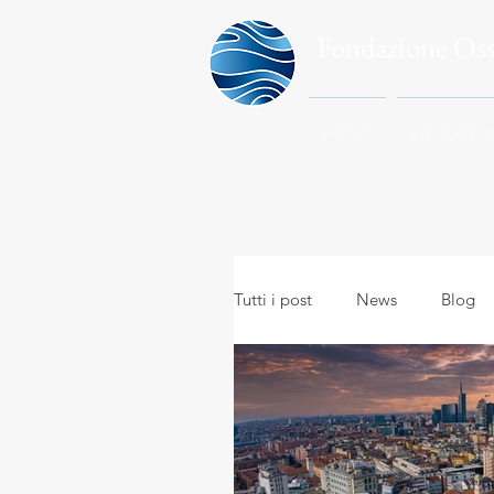
Fondazione Os
HOME
LA FONDA
Tutti i post
News
Blog
Meteo in everyday life
A
Meteo e viaggi
Meteoro