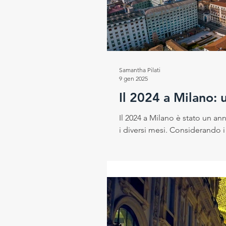
Progetto RESEt
Salute e
Samantha Pilati
Rubrica del Direttore Scientif
9 gen 2025
Il 2024 a Milano: 
Il 2024 a Milano è stato un a
i diversi mesi. Considerando i 