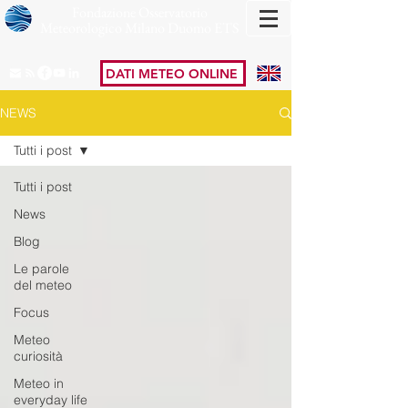
Fondazione Osservatorio
Meteorologico Milano Duomo ETS
DATI METEO ONLINE
NEWS
Tutti i post
Tutti i post
News
Blog
Le parole
del meteo
Focus
Meteo
curiosità
Meteo in
everyday life