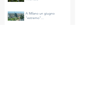
Continua la calda estate
milanese
A Milano un giugno
"estremo"...
Il riscaldamento sta
accelerando e non è
un’impressione
La più calda primavera di
Milano
A Milano un aprile molto caldo
e avaro di precipitazioni
La complessità del clima e le
azioni da intraprendere