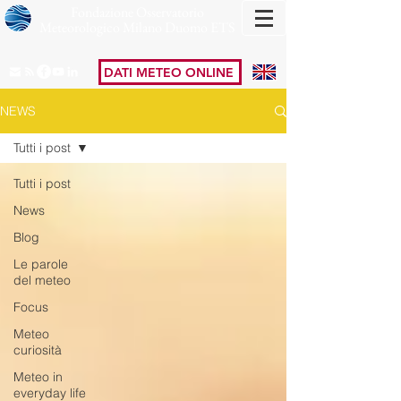
Fondazione Osservatorio
Meteorologico Milano Duomo ETS
DATI METEO ONLINE
NEWS
Tutti i post
Tutti i post
News
Blog
Le parole
del meteo
Focus
Meteo
curiosità
Meteo in
everyday life