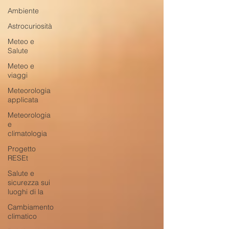
Ambiente
Astrocuriosità
Meteo e
Salute
Meteo e
viaggi
Meteorologia
applicata
Meteorologia
e
climatologia
Progetto
RESEt
Salute e
sicurezza sui
luoghi di la
Cambiamento
climatico