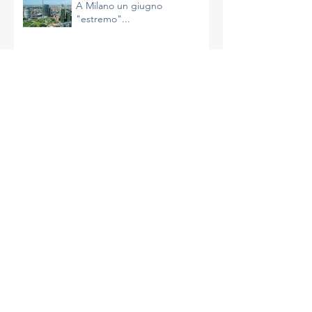
A Milano un giugno
"estremo"...
Il riscaldamento sta
accelerando e non è
un’impressione
La più calda primavera di
Milano
A Milano un aprile molto caldo
e avaro di precipitazioni
La complessità del clima e le
azioni da intraprendere