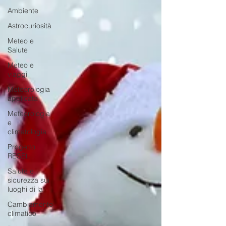
Ambiente
Astrocuriosità
Meteo e
Salute
Meteo e
viaggi
Meteorologia
applicata
Meteorologia
e
climatologia
Progetto
RESEt
Salute e
sicurezza sui
luoghi di la
Cambiamento
climatico