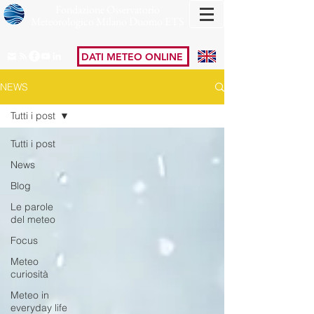
Fondazione Osservatorio
Meteorologico Milano Duomo ETS
DATI METEO ONLINE
NEWS
Tutti i post
Tutti i post
News
Blog
Le parole
del meteo
Focus
Meteo
curiosità
Meteo in
everyday life