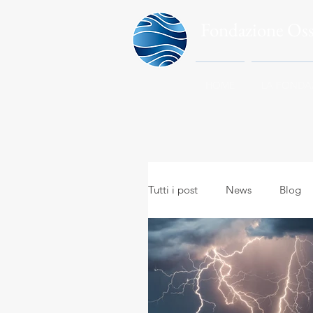
Fondazione Os
HOME
LA FONDA
Tutti i post
News
Blog
Meteo in everyday life
A
Meteo e viaggi
Meteoro