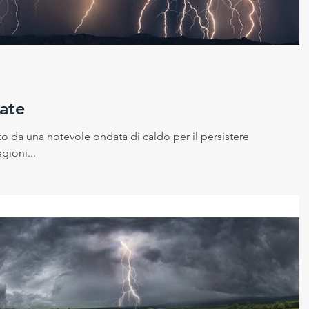
 sicurezza sui luoghi di la
Cambiamento climatico
ico
ate
o da una notevole ondata di caldo per il persistere
gioni...