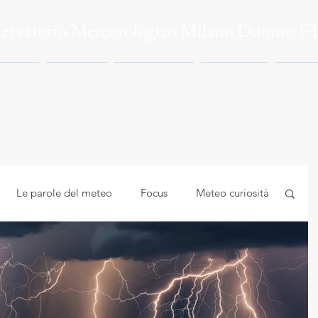
servatorio Meteorologico Milano Duomo E
ZIONE
ATTIVITÀ
RETE METEO
PROGETTI
STAMP
Le parole del meteo
Focus
Meteo curiosità
mbiente
Astrocuriosità
Meteo e Salute
logia applicata
Meteorologia e climatologia