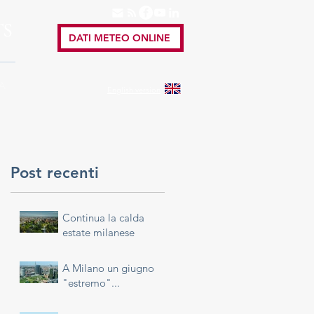
TS
DATI METEO ONLINE
A
English
version
Post recenti
Continua la calda
estate milanese
A Milano un giugno
"estremo"...