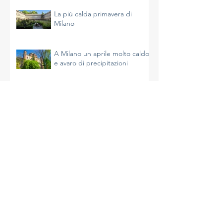
accelerando e non è
un’impressione
La più calda primavera di
Milano
A Milano un aprile molto caldo
e avaro di precipitazioni
La complessità del clima e le
azioni da intraprendere
Un inizio di primavera mite a
Milano
A Milano un inverno molto
mite