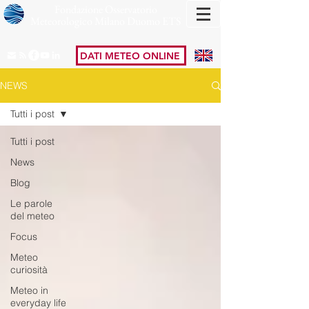
Fondazione Osservatorio
Meteorologico Milano Duomo ETS
DATI METEO ONLINE
NEWS
Tutti i post
Tutti i post
News
Blog
Le parole
del meteo
Focus
Meteo
curiosità
Meteo in
everyday life