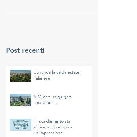
svolta a Milano nei giorni scorsi (5-6
novembre 2017), la Riunione dei Ministri
della...
Post recenti
Continua la calda estate
milanese
A Milano un giugno
"estremo"...
Il riscaldamento sta