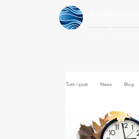
Fondazione Os
HOME
LA FONDA
Tutti i post
News
Blog
Meteo in everyday life
A
Meteo e viaggi
Meteoro