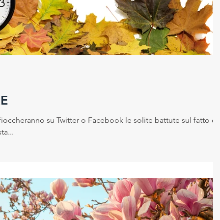
 sicurezza sui luoghi di la
Cambiamento climatico
ico
E
ioccheranno su Twitter o Facebook le solite battute sul fatto c
ta...