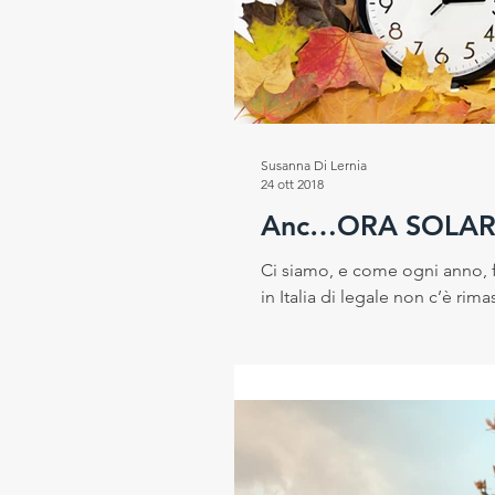
Progetto RESEt
Salute e
Rubrica del Direttore Scientif
Susanna Di Lernia
24 ott 2018
Anc…ORA SOLAR
Ci siamo, e come ogni anno, f
in Italia di legale non c’è rimas