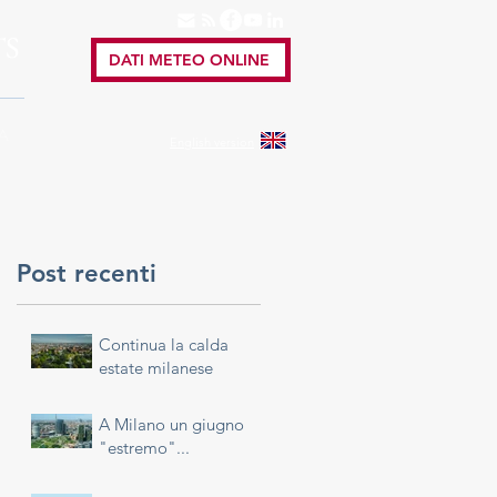
TS
DATI METEO ONLINE
A
English
version
Post recenti
Continua la calda
estate milanese
A Milano un giugno
"estremo"...