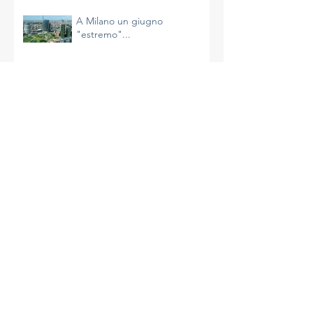
milanese
A Milano un giugno
"estremo"...
Il riscaldamento sta
accelerando e non è
un’impressione
La più calda primavera di
Milano
A Milano un aprile molto caldo
e avaro di precipitazioni
La complessità del clima e le
azioni da intraprendere