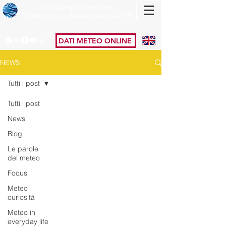
Fondazione Osservatorio
Meteorologico Milano Duomo ETS
DATI METEO ONLINE
NEWS
Tutti i post
Tutti i post
News
Blog
Le parole
del meteo
Focus
Meteo
curiosità
Meteo in
everyday life