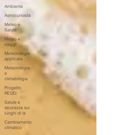
Ambiente
Astrocuriosità
Meteo e
Salute
Meteo e
viaggi
Meteorologia
applicata
Meteorologia
e
climatologia
Progetto
RESEt
Salute e
sicurezza sui
luoghi di la
Cambiamento
climatico