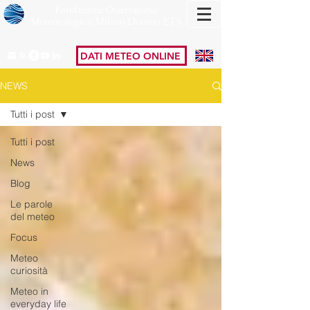
Fondazione Osservatorio
Meteorologico Milano Duomo ETS
DATI METEO ONLINE
NEWS
Tutti i post
Tutti i post
News
Blog
Le parole
del meteo
Focus
Meteo
curiosità
Meteo in
everyday life