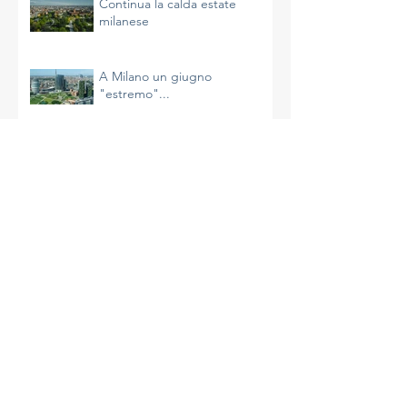
Continua la calda estate
milanese
A Milano un giugno
"estremo"...
Il riscaldamento sta
accelerando e non è
un’impressione
La più calda primavera di
Milano
A Milano un aprile molto caldo
e avaro di precipitazioni
La complessità del clima e le