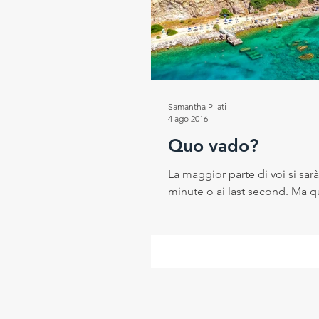
Progetto RESEt
Salute e
Rubrica del Direttore Scientif
Samantha Pilati
4 ago 2016
Quo vado?
La maggior parte di voi si sarà
minute o ai last second. Ma qu