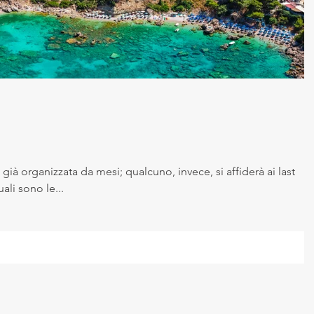
 sicurezza sui luoghi di la
Cambiamento climatico
ico
 già organizzata da mesi; qualcuno, invece, si affiderà ai last
ali sono le...