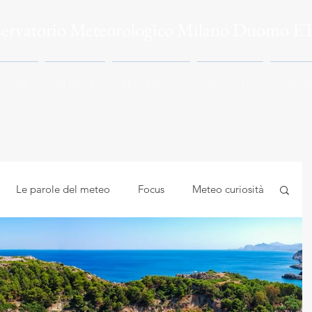
servatorio Meteorologico Milano Duomo E
ZIONE
ATTIVITÀ
RETE METEO
PROGETTI
STAMP
Le parole del meteo
Focus
Meteo curiosità
mbiente
Astrocuriosità
Meteo e Salute
logia applicata
Meteorologia e climatologia