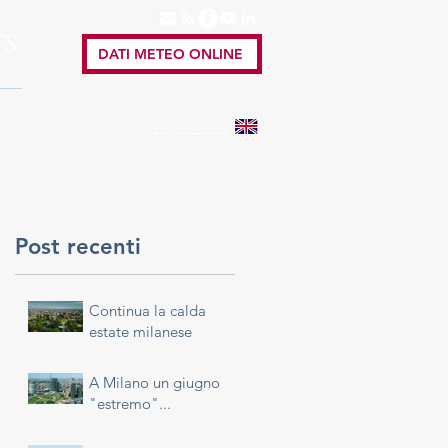
TS
DATI METEO ONLINE
A
English
version
Post recenti
Continua la calda
estate milanese
A Milano un giugno
"estremo"...