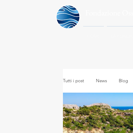
Fondazione Os
HOME
LA FONDA
Tutti i post
News
Blog
Meteo in everyday life
A
Meteo e viaggi
Meteoro