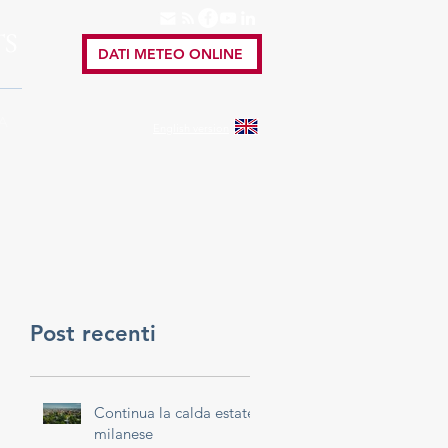
TS
DATI METEO ONLINE
A
English
version
Post recenti
Continua la calda estate
milanese