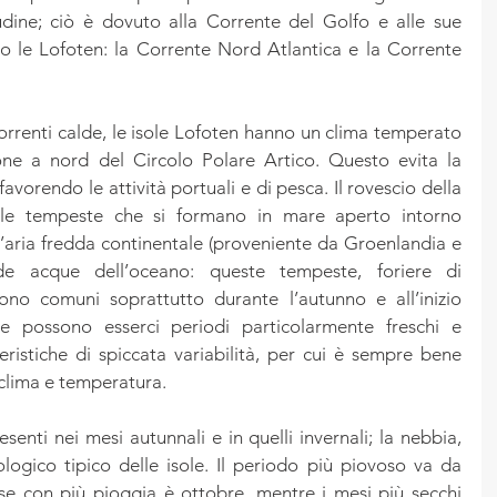
tudine; ciò è dovuto alla Corrente del Golfo e alle sue 
o le Lofoten: la Corrente Nord Atlantica e la Corrente 
correnti calde, le isole Lofoten hanno un clima temperato 
ione a nord del Circolo Polare Artico. Questo evita la 
avorendo le attività portuali e di pesca. Il rovescio della 
le tempeste che si formano in mare aperto intorno 
 l’aria fredda continentale (proveniente da Groenlandia e 
de acque dell’oceano: queste tempeste, foriere di 
ono comuni soprattutto durante l’autunno e all’inizio 
ate possono esserci periodi particolarmente freschi e 
eristiche di spiccata variabilità, per cui è sempre bene 
 clima e temperatura.
senti nei mesi autunnali e in quelli invernali; la nebbia, 
logico tipico delle isole. Il periodo più piovoso va da 
e con più pioggia è ottobre, mentre i mesi più secchi 