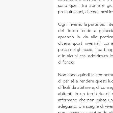
sono quelli tra aprile e g
precipitazioni, che nei mesi i
Ogni inverno la parte più inte
del fiordo tende a ghiacciar
aprendo la via alla pratica
diversi sport invernali, come
pesca nel ghiaccio, il pattinag
e in alcuni casi addirittura lo 
di fondo.
Non sono quindi le temperat
di per sé a rendere questi luo
difficili da abitare e, di cons
abitanti in un territorio di 
affermano che non esiste un
adeguato. Chi sceglie di viver
non viceversa, accettando gli