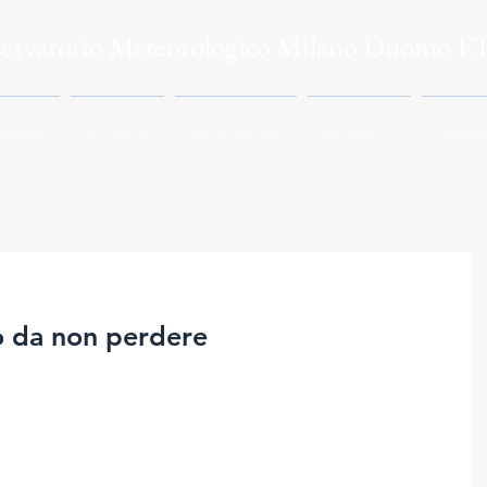
servatorio Meteorologico Milano Duomo E
ZIONE
ATTIVITÀ
RETE METEO
PROGETTI
STAMP
o da non perdere