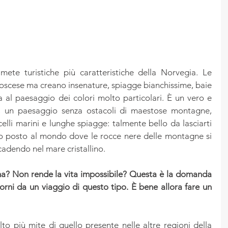
ete turistiche più caratteristiche della Norvegia. Le 
oscese ma creano insenature, spiagge bianchissime, baie 
a al paesaggio dei colori molto particolari. È un vero e 
a, un paesaggio senza ostacoli di maestose montagne, 
celli marini e lunghe spiagge: talmente bello da lasciarti 
ro posto al mondo dove le rocce nere delle montagne si 
cadendo nel mare cristallino.
ima? Non rende la vita impossibile? Questa è la domanda 
torni da un viaggio di questo tipo. È bene allora fare un 
lto più mite di quello presente nelle altre regioni della 