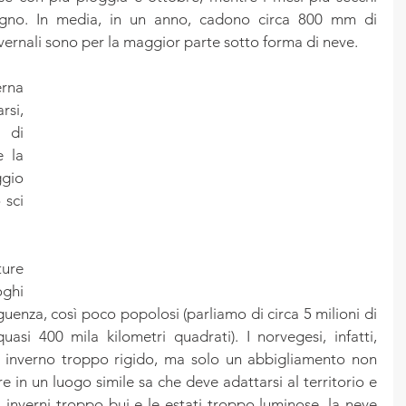
iugno. In media, in un anno, cadono circa 800 mm di 
nvernali sono per la maggior parte sotto forma di neve.
rna 
si, 
 di 
 la 
gio 
sci 
ure 
ghi 
eguenza, così poco popolosi (parliamo di circa 5 milioni di 
quasi 400 mila kilometri quadrati). I norvegesi, infatti, 
 inverno troppo rigido, ma solo un abbigliamento non 
e in un luogo simile sa che deve adattarsi al territorio e 
 inverni troppo bui e le estati troppo luminose, la neve 