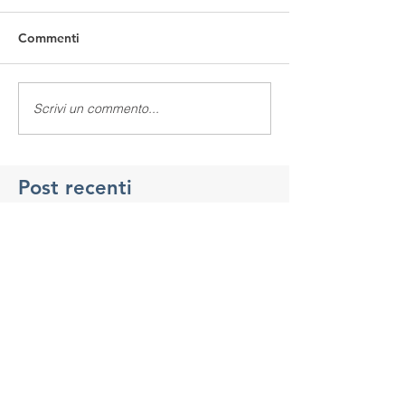
Commenti
Scrivi un commento...
Post recenti
Continua la calda estate milanese
A Milano un giugno "estremo"...