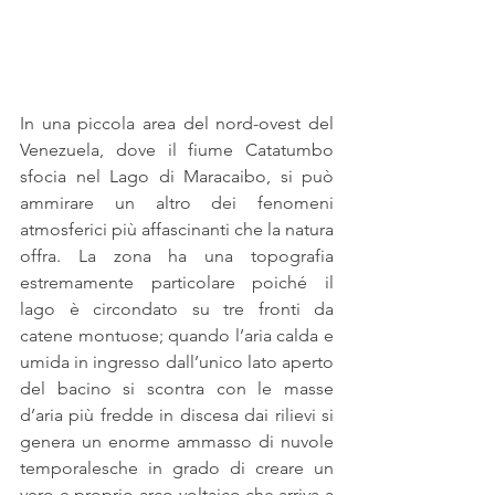
In una piccola area del nord-ovest del 
Venezuela, dove il fiume Catatumbo 
sfocia nel Lago di Maracaibo, si può 
ammirare un altro dei fenomeni 
atmosferici più affascinanti che la natura 
offra. La zona ha una topografia 
estremamente particolare poiché il 
lago è circondato su tre fronti da 
catene montuose; quando l’aria calda e 
umida in ingresso dall’unico lato aperto 
del bacino si scontra con le masse 
d’aria più fredde in discesa dai rilievi si 
genera un enorme ammasso di nuvole 
temporalesche in grado di creare un 
vero e proprio arco voltaico,che arriva a 