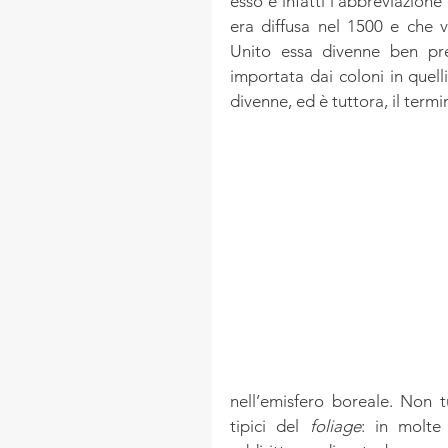
esso è infatti l’abbreviazione 
era diffusa nel 1500 e che 
Unito essa divenne ben pre
importata dai coloni in quelli
divenne, ed è tuttora, il termi
nell’emisfero boreale. Non tu
tipici del 
foliage
: in molte 