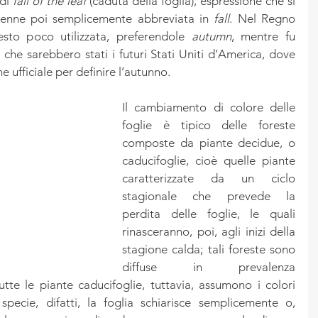
di 
fall of the leaf
 (caduta della foglia), espressione che si 
venne poi semplicemente abbreviata in 
fall
. Nel Regno 
sto poco utilizzata, preferendole 
autumn
, mentre fu 
 che sarebbero stati i futuri Stati Uniti d’America, dove 
ne ufficiale per definire l’autunno.
Il cambiamento di colore delle 
foglie è tipico delle foreste 
composte da piante decidue, o 
caducifoglie, cioè quelle piante 
caratterizzate da un ciclo 
stagionale che prevede la 
perdita delle foglie, le quali 
rinasceranno, poi, agli inizi della 
stagione calda; tali foreste sono 
diffuse in prevalenza 
tte le piante caducifoglie, tuttavia, assumono i colori 
specie, difatti, la foglia schiarisce semplicemente o, 