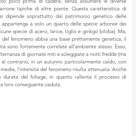
solo poco prima di cadere, senza assumere le diverse 
arrone tipiche di altre piante. Questa caratteristica di 
i dipende soprattutto dal patrimonio genetico delle 
e appartenga a solo un quarto delle specie arboree dei 
lcune specie di acero, larice, tiglio e ginkgo biloba). Ma, 
 del fenomeno abbia una base prettamente genetica, il 
nsità sono fortemente correlate all’ambiente stesso. Esso, 
lternanza di giornate miti e soleggiate a notti fredde (ma 
 al contrario, in un autunno particolarmente caldo, con 
 medie, l’intensità del fenomeno risulta attenuata. Anche 
a durata del foliage, in quanto rallenta il processo di 
 la loro conseguente caduta.