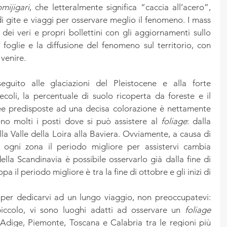
mijigari
, che letteralmente significa “caccia all’acero”, 
i gite e viaggi per osservare meglio il fenomeno. I mass 
 dei veri e propri bollettini con gli aggiornamenti sullo 
 foglie e la diffusione del fenomeno sul territorio, con 
 venire.
guito alle glaciazioni del Pleistocene e alla forte 
ecoli, la percentuale di suolo ricoperta da foreste e il 
ee predisposte ad una decisa colorazione è nettamente 
ono molti i posti dove si può assistere al 
foliage
: dalla 
alla Valle della Loira alla Baviera. Ovviamente, a causa di 
in ogni zona il periodo migliore per assistervi cambia 
lla Scandinavia è possibile osservarlo già dalla fine di 
 il periodo migliore è tra la fine di ottobre e gli inizi di 
per dedicarvi ad un lungo viaggio, non preoccupatevi: 
piccolo, vi sono luoghi adatti ad osservare un 
foliage
 Adige, Piemonte, Toscana e Calabria tra le regioni più 