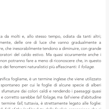
da molti e, allo stesso tempo, odiata da tanti altri; 
mente, delle ore di luce che vanno gradualmente a 
re, che inesorabilmente tendono a diminuire, con grande 
oratori del caldo estivo. Ma quasi sicuramente anche i 
 non potranno fare a meno di riconoscere che, in questo 
dei fenomeni naturalistici più affascinanti: il 
foliage
.
nifica fogliame, è un termine inglese che viene utilizzato 
pontaneo per cui le foglie di alcune specie di alberi 
fumature dai colori caldi e rendendo i paesaggi quasi 
o e corretto sarebbe 
fall foliage
, ma 
fall
 viene d’abitudine 
l termine 
fall
, tuttavia, è strettamente legato alle foglie: 