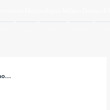
servatorio Meteorologico Milano Duomo E
ZIONE
ATTIVITÀ
RETE METEO
PROGETTI
STAMP
nno…