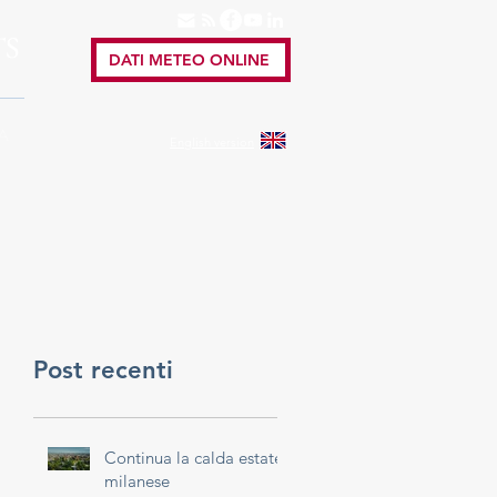
TS
DATI METEO ONLINE
A
English
version
Post recenti
Continua la calda estate
milanese