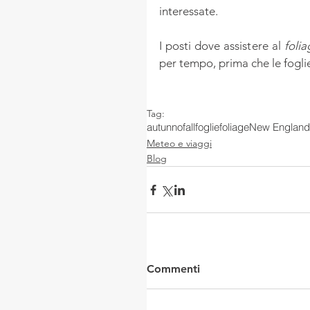
interessate.
I posti dove assistere al 
folia
per tempo, prima che le fogl
Tag:
autunno
fall
foglie
foliage
New England
Meteo e viaggi
Blog
Commenti