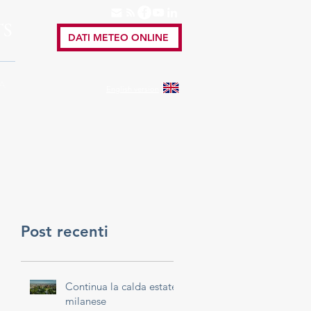
TS
DATI METEO ONLINE
A
English
version
Post recenti
Continua la calda estate
milanese