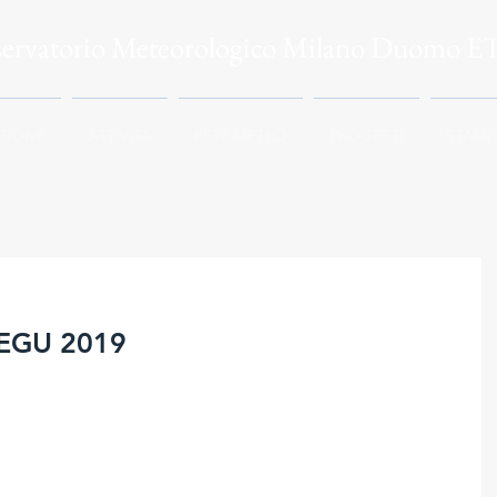
servatorio Meteorologico Milano Duomo E
ZIONE
ATTIVITÀ
RETE METEO
PROGETTI
STAMP
 EGU 2019