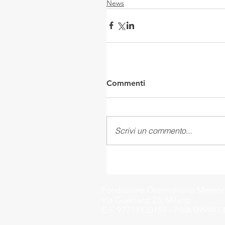
News
Commenti
Scrivi un commento...
Fondazione
Osservatorio Meteo
Via Guerrazzi 25, Milano
C.F. 97711130159 - P.IVA 0994473