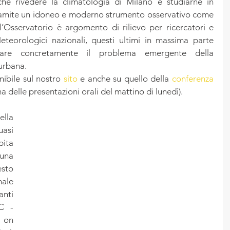
he rivedere la climatologia di Milano e studiarne in 
 tramite un idoneo e moderno strumento osservativo come 
l’Osservatorio è argomento di rilievo per ricercatori e 
eteorologici nazionali, questi ultimi in massima parte 
ntare concretamente il problema emergente della 
urbana.
ibile sul nostro 
sito
 e anche su quello della 
conferenza
ma delle presentazioni orali del mattino di lunedì).
lla 
asi 
ita 
una 
sto 
ale 
ti 
C -
on 