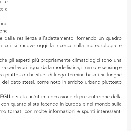
 è 
e a 
nno 
ne 
e dalla resilienza all’adattamento, fornendo un quadro 
in cui si muove oggi la ricerca sulla meteorologia e 
che gli aspetti più propriamente climatologici sono una 
a dei lavori riguarda la modellistica, il remote sensing e 
a piuttosto che studi di lungo termine basati su lunghe 
tà dei dato stessi, come noto in ambito urbano piuttosto 
’
EGU
 è stata un’ottima occasione di presentazione della 
o con quanto si sta facendo in Europa e nel mondo sulla 
o tornati con molte informazioni e spunti interessanti 