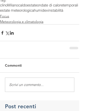
Tag:
clino
Milano
caldo
estate
ondate di calore
temporali
estate meteorologica
humidex
instabilità
Focus
Meteorologia e climatologia
Commenti
Scrivi un commento...
Post recenti