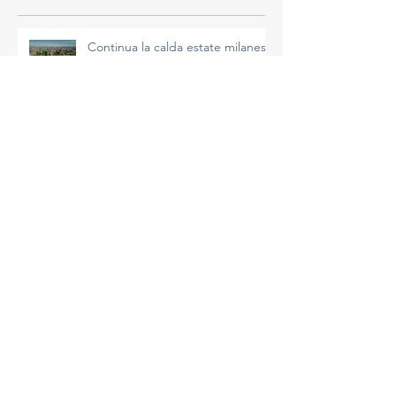
Continua la calda estate milanese
A Milano un giugno "estremo"...
Il riscaldamento sta accelerando
e non è un’impressione
La più calda primavera di Milano