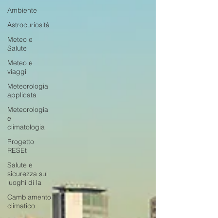
Ambiente
Astrocuriosità
Meteo e
Salute
Meteo e
viaggi
Meteorologia
applicata
Meteorologia
e
climatologia
Progetto
RESEt
Salute e
sicurezza sui
luoghi di la
Cambiamento
climatico