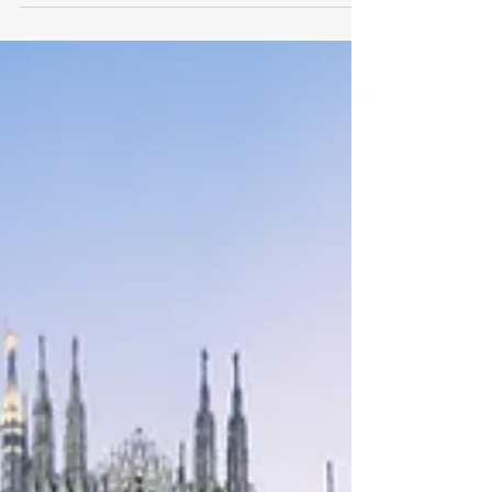
Come è stato il 2018 a Milano, dal punto di
vista meteorologico? Considerando i dati
della nostra stazione meteo sita nel centro...