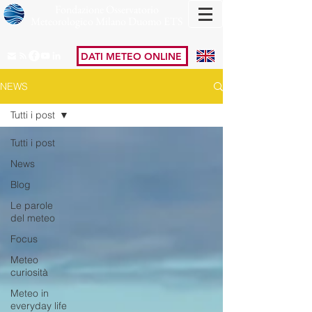
Fondazione Osservatorio
Meteorologico Milano Duomo ETS
DATI METEO ONLINE
NEWS
Tutti i post
Tutti i post
News
Blog
Le parole
del meteo
Focus
Meteo
curiosità
Meteo in
everyday life