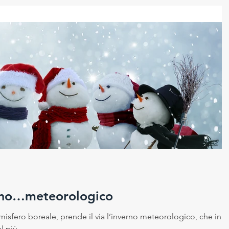
erno…meteorologico
isfero boreale, prende il via l’inverno meteorologico, che iniz
l più...