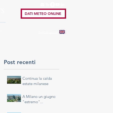
TS
DATI METEO ONLINE
A
English
version
Post recenti
Continua la calda
estate milanese
A Milano un giugno
"estremo"...