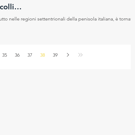
 colli…
utto nelle regioni settentrionali della penisola italiana, è tornato
35
36
37
38
39