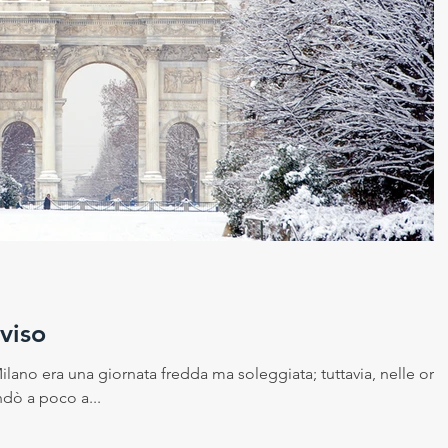
 sicurezza sui luoghi di la
Cambiamento climatico
ico
viso
lano era una giornata fredda ma soleggiata; tuttavia, nelle ore
ndò a poco a...