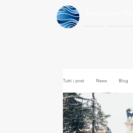
Fondazione Os
HOME
LA FONDA
Tutti i post
News
Blog
Meteo in everyday life
A
Meteo e viaggi
Meteoro