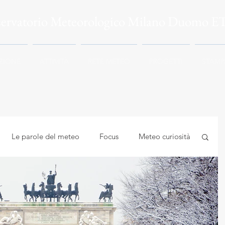
servatorio Meteorologico Milano Duomo E
ZIONE
ATTIVITÀ
RETE METEO
PROGETTI
STAMP
Le parole del meteo
Focus
Meteo curiosità
mbiente
Astrocuriosità
Meteo e Salute
logia applicata
Meteorologia e climatologia