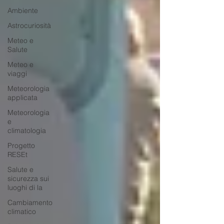
Ambiente
Astrocuriosità
Meteo e
Salute
Meteo e
viaggi
Meteorologia
applicata
Meteorologia
e
climatologia
Progetto
RESEt
Salute e
sicurezza sui
luoghi di la
Cambiamento
climatico