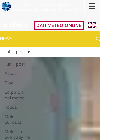
Fondazione Osservatorio
Meteorologico Milano Duomo ETS
DATI METEO ONLINE
NEWS
Tutti i post
Tutti i post
News
Blog
Le parole
del meteo
Focus
Meteo
curiosità
Meteo in
everyday life