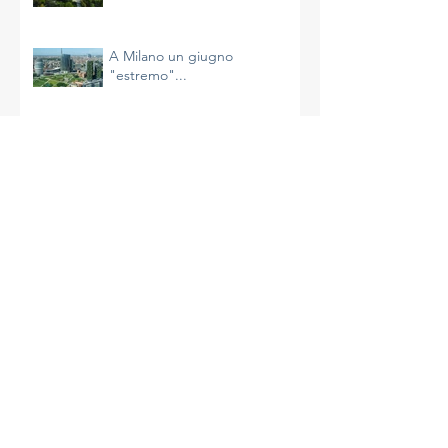
Continua la calda estate
milanese
A Milano un giugno
"estremo"...
Il riscaldamento sta
accelerando e non è
un’impressione
La più calda primavera di
Milano
A Milano un aprile molto caldo
e avaro di precipitazioni
La complessità del clima e le
azioni da intraprendere