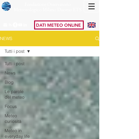
Fondazione Osservatorio
Meteorologico Milano Duomo ETS
DATI METEO ONLINE
NEWS
Tutti i post
Tutti i post
News
Blog
Le parole
del meteo
Focus
Meteo
curiosità
Meteo in
everyday life