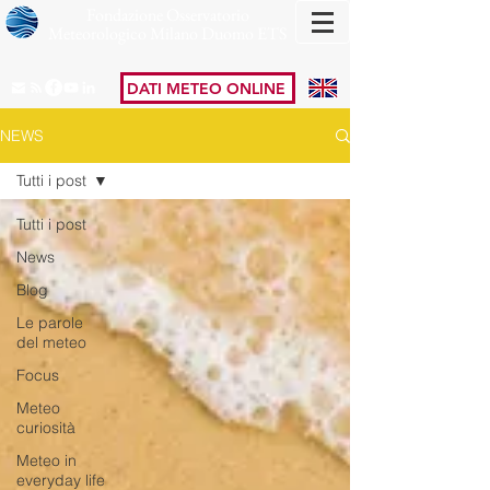
Fondazione Osservatorio
Meteorologico Milano Duomo ETS
DATI METEO ONLINE
NEWS
Tutti i post
Tutti i post
News
Blog
Le parole
del meteo
Focus
Meteo
curiosità
Meteo in
everyday life