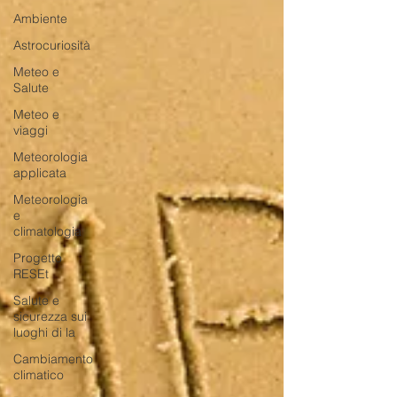
Ambiente
Astrocuriosità
Meteo e
Salute
Meteo e
viaggi
Meteorologia
applicata
Meteorologia
e
climatologia
Progetto
RESEt
Salute e
sicurezza sui
luoghi di la
Cambiamento
climatico