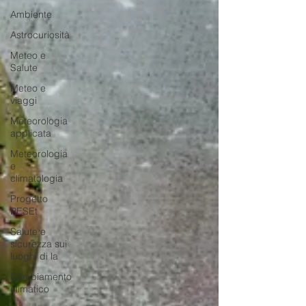
Ambiente
Astrocuriosità
Meteo e
Salute
Meteo e
viaggi
Meteorologia
applicata
Meteorologia
e
climatologia
Progetto
RESEt
Salute e
sicurezza sui
luoghi di la
Cambiamento
climatico