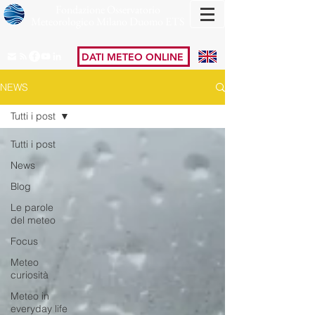
Fondazione Osservatorio
Meteorologico Milano Duomo ETS
DATI METEO ONLINE
NEWS
Tutti i post
Tutti i post
News
Blog
Le parole
del meteo
Focus
Meteo
curiosità
Meteo in
everyday life