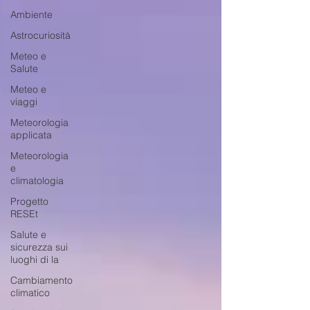
Ambiente
Astrocuriosità
Meteo e
Salute
Meteo e
viaggi
Meteorologia
applicata
Meteorologia
e
climatologia
Progetto
RESEt
Salute e
sicurezza sui
luoghi di la
Cambiamento
climatico