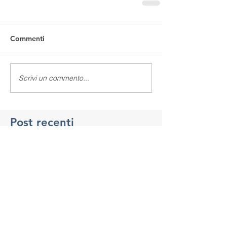
Commenti
Scrivi un commento...
Post recenti
Continua la calda estate milanese
A Milano un giugno "estremo"...