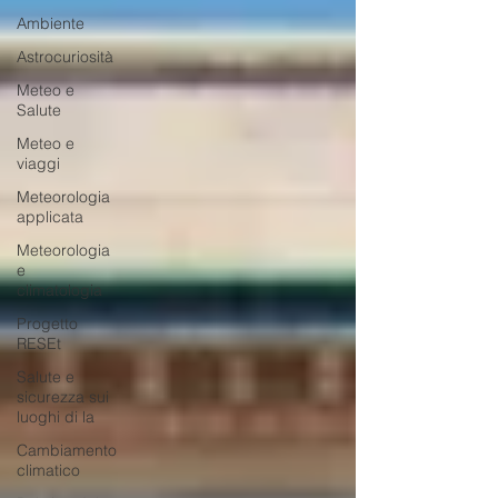
Ambiente
Astrocuriosità
Meteo e
Salute
Meteo e
viaggi
Meteorologia
applicata
Meteorologia
e
climatologia
Progetto
RESEt
Salute e
sicurezza sui
luoghi di la
Cambiamento
climatico