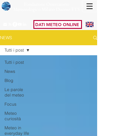
Fondazione Osservatorio
Meteorologico Milano Duomo ETS
DATI METEO ONLINE
NEWS
Tutti i post
Tutti i post
News
Blog
Le parole
del meteo
Focus
Meteo
curiosità
Meteo in
everyday life