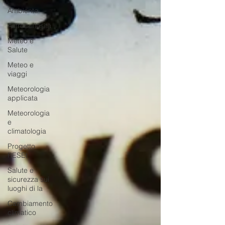
Ambiente
Astrocuriosità
Meteo e
Salute
Meteo e
viaggi
Meteorologia
applicata
Meteorologia
e
climatologia
Progetto
RESEt
Salute e
sicurezza sui
luoghi di la
Cambiamento
climatico