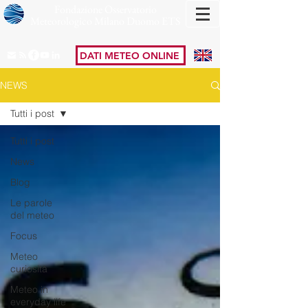
Fondazione Osservatorio
Meteorologico Milano Duomo ETS
DATI METEO ONLINE
NEWS
Tutti i post
Tutti i post
News
Blog
Le parole
del meteo
Focus
Meteo
curiosità
Meteo in
everyday life