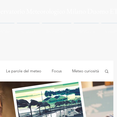
servatorio Meteorologico Milano Duomo E
ZIONE
ATTIVITÀ
RETE METEO
PROGETTI
STAMP
Le parole del meteo
Focus
Meteo curiosità
mbiente
Astrocuriosità
Meteo e Salute
logia applicata
Meteorologia e climatologia