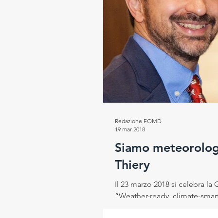
Progetto RESEt
Salute e
Rubrica del Direttore Scientif
Redazione FOMD
19 mar 2018
Siamo meteorologi
Thiery
Il 23 marzo 2018 si celebra la
“Weather-ready, climate-smart,