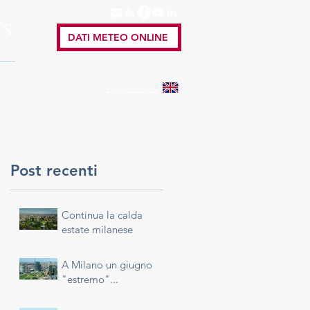
TS
DATI METEO ONLINE
A
English
version
Post recenti
Continua la calda
estate milanese
A Milano un giugno
"estremo"...