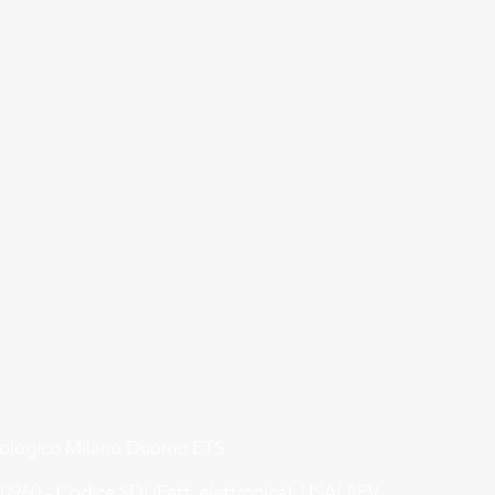
rologico Milano Duomo ETS
0960 - Codice SDI (Fatt. elettronica): USAL8PV