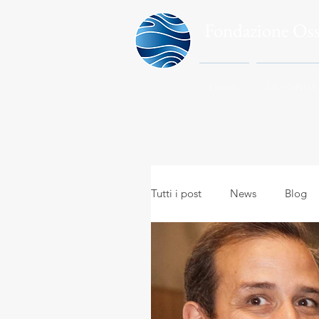
Fondazione Os
HOME
LA FONDA
Tutti i post
News
Blog
Meteo in everyday life
A
Meteo e viaggi
Meteoro