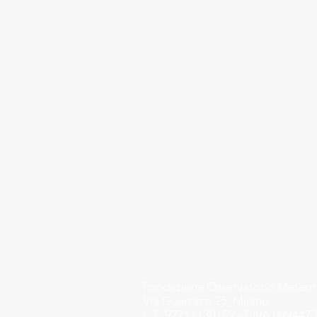
Fondazione
Osservatorio Meteo
Via Guerrazzi 25, Milano
C.F. 97711130159 - P.IVA 0994473