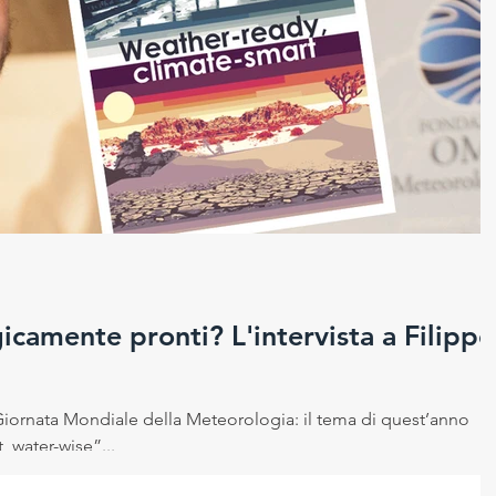
 sicurezza sui luoghi di la
Cambiamento climatico
ico
camente pronti? L'intervista a Filippo
 Giornata Mondiale della Meteorologia: il tema di quest’anno
 water-wise”...