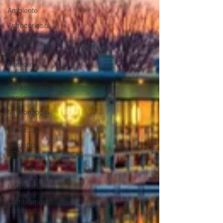
Ambiente
Astrocuriosità
Meteo e
Salute
Meteo e
viaggi
Meteorologia
applicata
Meteorologia
e
climatologia
Progetto
RESEt
Salute e
sicurezza sui
luoghi di la
Cambiamento
climatico