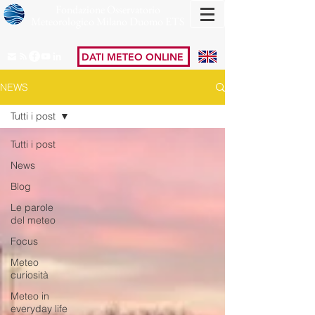
Fondazione Osservatorio
Meteorologico Milano Duomo ETS
DATI METEO ONLINE
NEWS
Tutti i post
Tutti i post
News
Blog
Le parole
del meteo
Focus
Meteo
curiosità
Meteo in
everyday life