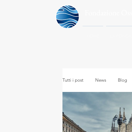
Fondazione Os
HOME
LA FONDA
Tutti i post
News
Blog
Meteo in everyday life
A
Meteo e viaggi
Meteoro