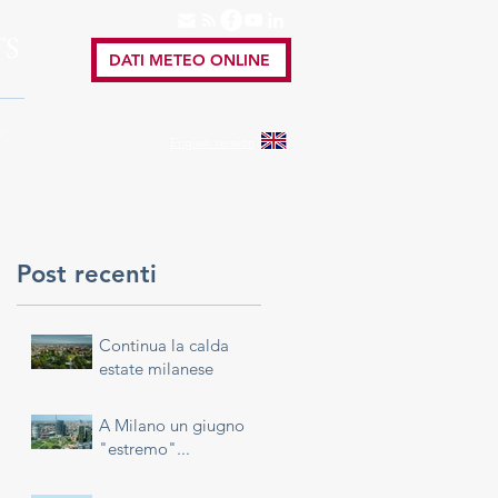
TS
DATI METEO ONLINE
A
English
version
Post recenti
Continua la calda
estate milanese
A Milano un giugno
"estremo"...