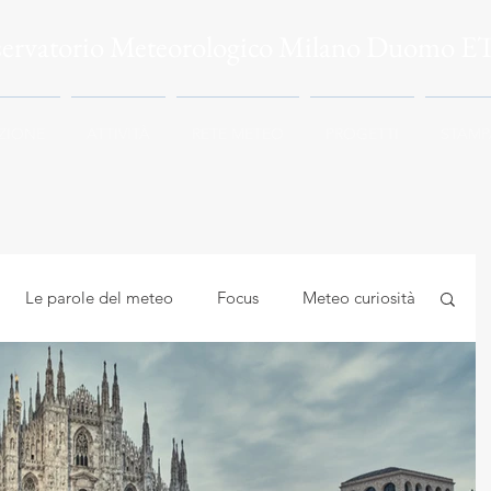
servatorio Meteorologico Milano Duomo E
ZIONE
ATTIVITÀ
RETE METEO
PROGETTI
STAMP
Le parole del meteo
Focus
Meteo curiosità
mbiente
Astrocuriosità
Meteo e Salute
logia applicata
Meteorologia e climatologia