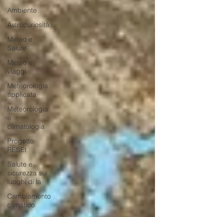
Ambiente
Astrocuriosità
Meteo e
Salute
Meteo e
viaggi
Meteorologia
applicata
Meteorologia
e
climatologia
Progetto
RESEt
Salute e
sicurezza sui
luoghi di la
Cambiamento
climatico