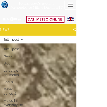
Fondazione Osservatorio
Meteorologico Milano Duomo ETS
DATI METEO ONLINE
NEWS
Tutti i post
Tutti i post
News
Blog
Le parole
del meteo
Focus
Meteo
curiosità
Meteo in
everyday life