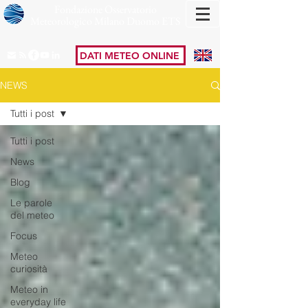
Fondazione Osservatorio
Meteorologico Milano Duomo ETS
DATI METEO ONLINE
NEWS
Tutti i post
Tutti i post
News
Blog
Le parole
del meteo
Focus
Meteo
curiosità
Meteo in
everyday life