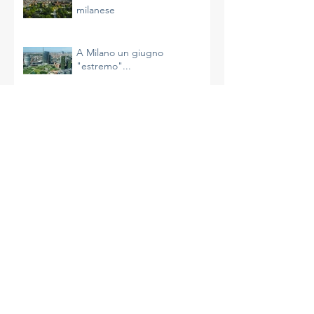
Continua la calda estate
milanese
A Milano un giugno
"estremo"...
Il riscaldamento sta
accelerando e non è
un’impressione
La più calda primavera di
Milano
A Milano un aprile molto caldo
e avaro di precipitazioni
La complessità del clima e le