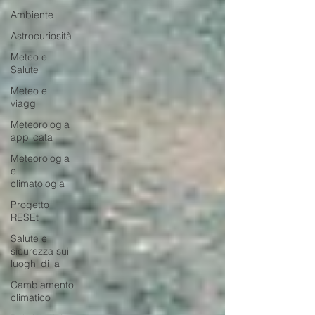
Ambiente
Astrocuriosità
Meteo e
Salute
Meteo e
viaggi
Meteorologia
applicata
Meteorologia
e
climatologia
Progetto
RESEt
Salute e
sicurezza sui
luoghi di la
Cambiamento
climatico