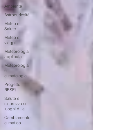
Ambiente
Astrocuriosità
Meteo e
Salute
Meteo e
viaggi
Meteorologia
applicata
Meteorologia
e
climatologia
Progetto
RESEt
Salute e
sicurezza sui
luoghi di la
Cambiamento
climatico