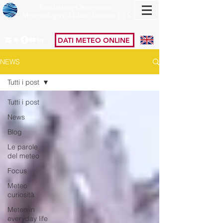
Fondazione Osservatorio
Meteorologico Milano Duomo ETS
DATI METEO ONLINE
NEWS
Tutti i post
Tutti i post
News
Blog
Le parole
del meteo
Focus
Meteo
curiosità
Meteo in
everyday life