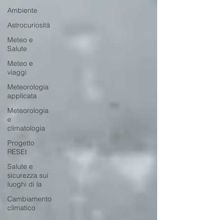
Ambiente
Astrocuriosità
Meteo e
Salute
Meteo e
viaggi
Meteorologia
applicata
Meteorologia
e
climatologia
Progetto
RESEt
Salute e
sicurezza sui
luoghi di la
Cambiamento
climatico