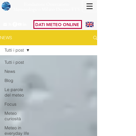
Fondazione Osservatorio
Meteorologico Milano Duomo ETS
DATI METEO ONLINE
NEWS
Tutti i post
Tutti i post
News
Blog
Le parole
del meteo
Focus
Meteo
curiosità
Meteo in
everyday life