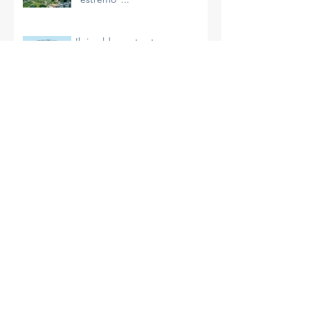
A Milano un giugno
"estremo"...
Il riscaldamento sta
accelerando e non è
un’impressione
La più calda primavera di
Milano
A Milano un aprile molto caldo
e avaro di precipitazioni
La complessità del clima e le
azioni da intraprendere
Un inizio di primavera mite a
Milano