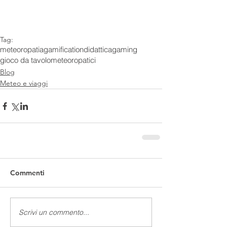
Tag:
meteoropatia
gamification
didattica
gaming
gioco da tavolo
meteoropatici
Blog
Meteo e viaggi
Commenti
Scrivi un commento...