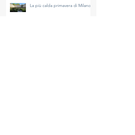
La più calda primavera di Milano
A Milano un aprile molto caldo e
avaro di precipitazioni
La complessità del clima e le
azioni da intraprendere
Un inizio di primavera mite a
Milano