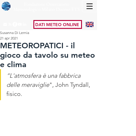
Fondazione Osservatorio
Meteorologico Milano Duomo ETS
DATI METEO ONLINE
Susanna Di Lernia
21 apr 2021
METEOROPATICI - il
gioco da tavolo su meteo
e clima
“L'atmosfera è una fabbrica 
delle meraviglie
", John Tyndall, 
fisico. 